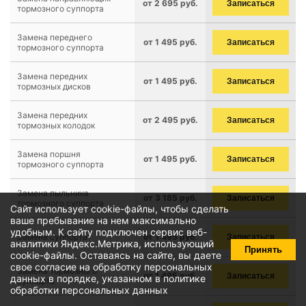
от 2 695 руб.
Записаться
тормозного суппорта
Замена переднего
от 1 495 руб.
Записаться
тормозного суппорта
Замена передних
от 1 495 руб.
Записаться
тормозных дисков
Замена передних
от 2 495 руб.
Записаться
тормозных колодок
Замена поршня
от 1 495 руб.
Записаться
тормозного суппорта
Замена пыльника
от 3 185 руб.
Записаться
тормозного суппорта
Сайт использует cookie-файлы, чтобы сделать
ваше пребывание на нем максимально
удобным. К cайту подключен сервис веб-
Замена суппорта
от 1 495 руб.
Записаться
аналитики Яндекс.Метрика, использующий
Принять
cookie-файлы
. Оставаясь на сайте, вы даете
свое
согласие на обработку персональных
Замена тормозного
от 1 495 руб.
Записаться
данных
в порядке, указанном в
политике
суппорта
обработки персональных данных