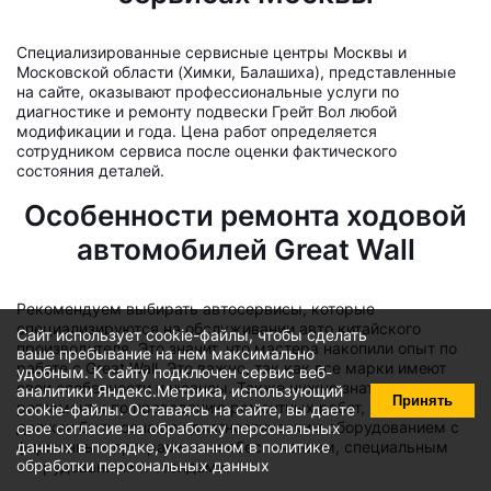
Специализированные сервисные центры Москвы и
Московской области (Химки, Балашиха), представленные
на сайте, оказывают профессиональные услуги по
диагностике и ремонту подвески Грейт Вол любой
модификации и года. Цена работ определяется
сотрудником сервиса после оценки фактического
состояния деталей.
Особенности ремонта ходовой
автомобилей Great Wall
Рекомендуем выбирать автосервисы, которые
специализируются на обслуживании авто китайского
Сайт использует cookie-файлы, чтобы сделать
производителя. Это значит, что мастера накопили опыт по
ваше пребывание на нем максимально
работе с Great Wall. Это важно, так как все марки имеют
удобным. К cайту подключен сервис веб-
свои особенности и нюансы. Также нужно знать
аналитики Яндекс.Метрика, использующий
Принять
регламенты по проведению ремонтных работ, сервис
cookie-файлы
. Оставаясь на сайте, вы даете
должен быть оснащен диагностическим оборудованием с
свое
согласие на обработку персональных
фирменным программным обеспечением, специальным
данных
в порядке, указанном в
политике
обработки персональных данных
оборудованием и стендами.