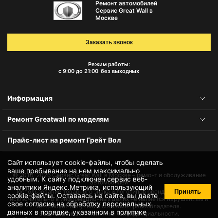
Ремонт автомобилей
Сервис Great Wall в
Москве
Заказать звонок
Режим работы:
с 9:00 до 21:00
без выходных
Информация
Ремонт Greatwall по моделям
Прайс-лист на ремонт Грейт Вол
Сайт использует cookie-файлы, чтобы сделать
ваше пребывание на нем максимально
© 2010-2026
Сервис Great Wall в Москве – ремонт и обслуживание
удобным. К cайту подключен сервис веб-
автомобилей
аналитики Яндекс.Метрика, использующий
Принять
Использование товарного знака и логотипов бренда происходит
cookie-файлы
. Оставаясь на сайте, вы даете
исключительно в информационных целях не является нарушением и
свое
согласие на обработку персональных
не требует получения согласия правообладателя.
данных
в порядке, указанном в
политике
Защита данных и политика конфиденциальности.