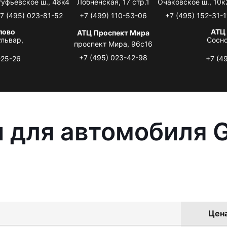
туфьевское ш., 48к4
Лобненская, 17 стр.1
Очаковское ш., 10к
7 (495) 023-81-52
+7 (499) 110-53-06
+7 (495) 152-31-1
лово
АТЦ
АТЦ Проспект Мира
львар,
Сосно
проспект Мира, 96с16
+7 (495) 023-42-98
-25-26
+7 (4
 для автомобиля G
Цена