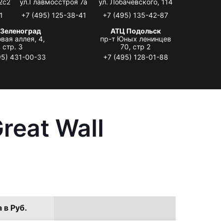
2с2
ул.Главмосстроя 7а
ул. Лобачевского, 114
1
+7 (495) 125-38-41
+7 (495) 135-42-87
 Зеленоград
АТЦ Подольск
вая аллея, 4,
пр-т Юных ленинцев
стр. 3
70, стр 2
95) 431-00-33
+7 (495) 128-01-88
reat Wall
 в Руб.