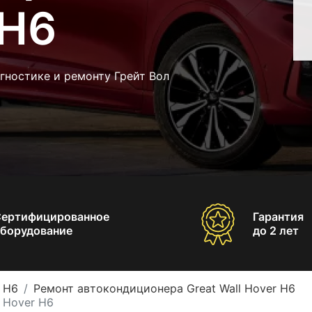
 H6
гностике и ремонту Грейт Вол
Сертифицированное
Гарантия
борудование
до 2 лет
r H6
Ремонт автокондиционера Great Wall Hover H6
 Hover H6