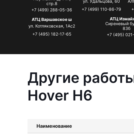
ул. Удальцова, 60
Ал
стр.8
+7 (499) 110-86-79
+
+7 (499) 288-05-36
АТЦ Измай
АТЦ Варшавское ш
Сиреневый бу
ул. Котляковская, 1Ас2
83б
+7 (495) 182-17-65
+7 (495) 021
Другие работы
Hover H6
Наименование