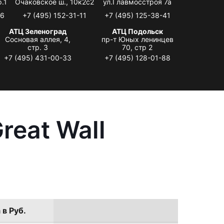
.1
Очаковское ш., 10к2с2
ул.Главмосстроя 7а
06
+7 (495) 152-31-11
+7 (495) 125-38-41
АТЦ Зеленоград
АТЦ Подольск
Сосновая аллея, 4,
пр-т Юных ленинцев
стр. 3
70, стр 2
+7 (495) 431-00-33
+7 (495) 128-01-88
reat Wall
 в Руб.