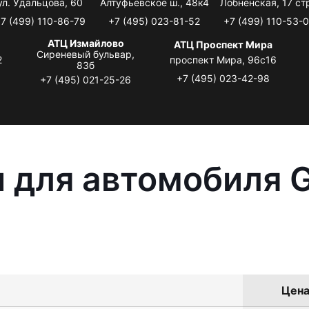
ул. Удальцова, 60
Алтуфьевское ш., 48к4
Лобненская, 17 стр
7 (499) 110-86-79
+7 (495) 023-81-52
+7 (499) 110-53-
АТЦ Измайлово
АТЦ Проспект Мира
Сиреневый бульвар,
2
проспект Мира, 96с16
83б
+7 (495) 023-42-98
+7 (495) 021-25-26
 для автомобиля G
Цена