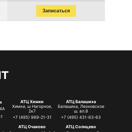
Записаться
нт
АТЦ Химки
АТЦ Балашиха
я
Химки, ш Нагорное,
Балашиха, Леоновское
 4А
2к7
ш. вл.8
61
+7 (495) 989-21-31
+7 (495) 431-63-63
я
АТЦ Очаково
АТЦ Солнцево