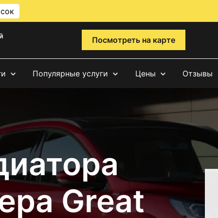
исок
й
Посмотреть на карте
ги
Популярные услуги
Цены
Отзывы
диатора
ера Great