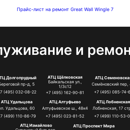
Прайс-лист на ремонт Great Wall Wingle 7
луживание и ремо
АТЦ Щёлковская
ТЦ Долгопрудный
АТЦ Семеновска
Байкальская ул.,
Береговой пр-д, 5
Семёновский пер,
1/3с12
7 (495) 032-08-22
+7 (495) 085-74-
+7 (495) 162-90-81
АТЦ Удальцова
АТЦ Алтуфьево
АТЦ Лобненска
ул. Удальцова, 60
Алтуфьевское ш., 48к4
Лобненская, 17 стр
7 (499) 110-86-79
+7 (495) 023-81-52
+7 (499) 110-53-
АТЦ Измайлово
АТЦ Проспект Мира
Сиреневый бульвар,